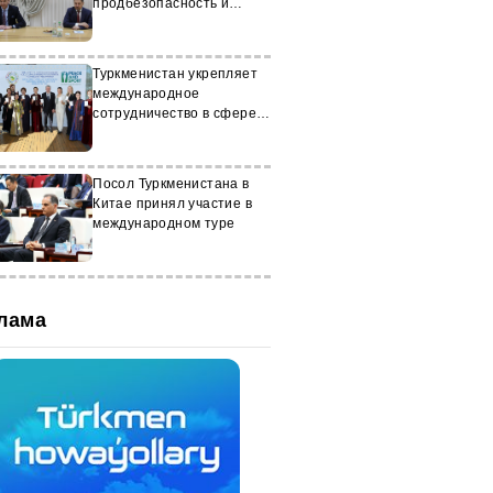
продбезопасность и
изменение климата
Туркменистан укрепляет
международное
сотрудничество в сфере
здравоохранения
Посол Туркменистана в
Китае принял участие в
международном туре
лама