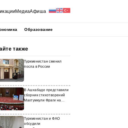
икации
Медиа
Афиша
ономика
Образование
айте также
Туркменистан сменил
посла в России
В Ашхабаде представили
сборник стихотворений
Махтумкули Фраги на
румынском языке
Туркменистан и ФАО
обсудили