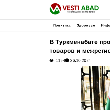
Политика
Здоровье
Инф
В Туркменабате про
Новости
товаров и межрег
Публикации
Медиа
1194
26.10.2024
Афиша