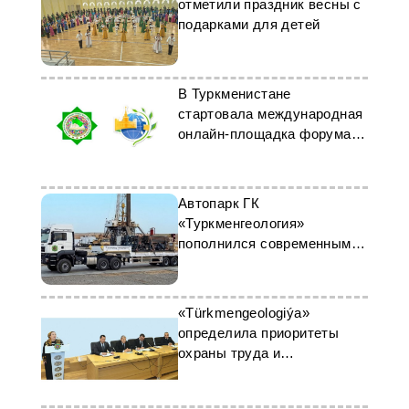
отметили праздник весны с
подарками для детей
В Туркменистане
стартовала международная
онлайн-площадка форума
«Ломоносов-2026»
Автопарк ГК
«Туркменгеология»
пополнился современными
тягачами «Sitrak»
«Türkmengeologiýa»
определила приоритеты
охраны труда и
безопасности на 2026 год