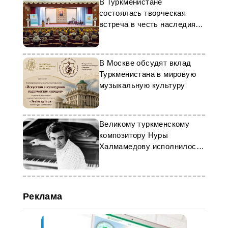
В Туркменистане
состоялась творческая
встреча в честь наследия
Махтумкули
В Москве обсудят вклад
Туркменистана в мировую
музыкальную культуру
Великому туркменскому
композитору Нуры
Халмамедову исполнилось
86 лет
Реклама