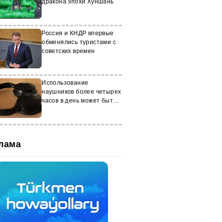
дракона эпохи Хуншань
Россия и КНДР впервые
обменялись туристами с
советских времен
Использование
наушников более четырех
часов в день может быть
опасно для мозга
лама