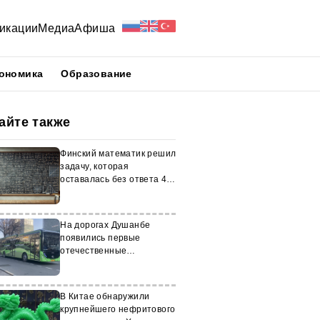
икации
Медиа
Афиша
ономика
Образование
айте также
Финский математик решил
задачу, которая
оставалась без ответа 44
года
На дорогах Душанбе
появились первые
отечественные
электробусы
В Китае обнаружили
крупнейшего нефритового