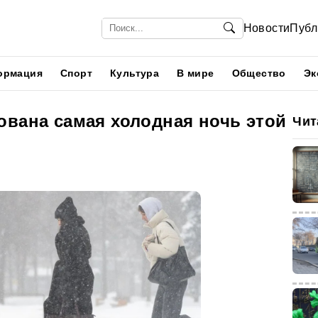
Новости
Публ
ормация
Спорт
Культура
В мире
Общество
Эк
ована самая холодная ночь этой
Чит