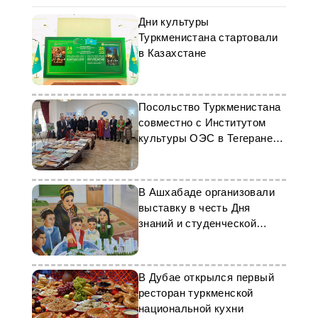
Дни культуры
Туркменистана стартовали
в Казахстане
Посольство Туркменистана
совместно с Институтом
культуры ОЭС в Тегеране
организовали культурное
мероприятие
В Ашхабаде организовали
выставку в честь Дня
знаний и студенческой
молодежи
В Дубае открылся первый
ресторан туркменской
национальной кухни