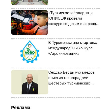
«Туркменховаёллары» и
ЮНИСЕФ провели
экскурсию детям в аэропорт
Ашхабада
В Туркменистане стартовал
международный конкурс
«Агроинновации»
Сердар Бердымухамедов
отметил госнаградами
шестерых туркменских
дипломатов
Реклама