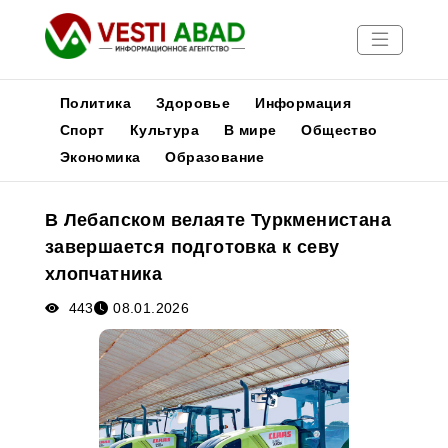
Политика
Здоровье
Информация
Спорт
Культура
В мире
Общество
Экономика
Образование
Новости
Публикации
В Лебапском велаяте Туркменистана
Медиа
завершается подготовка к севу
Афиша
хлопчатника
443
08.01.2026