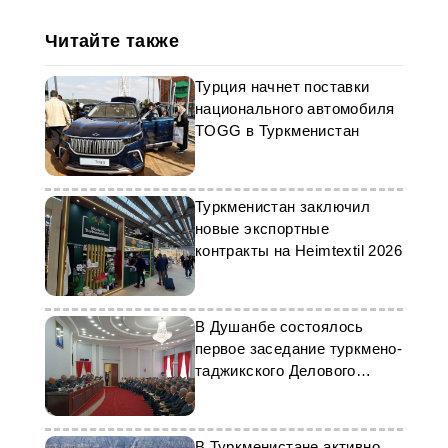
Читайте также
Турция начнет поставки
национального автомобиля
TOGG в Туркменистан
Туркменистан заключил
новые экспортные
контракты на Heimtextil 2026
В Душанбе состоялось
первое заседание туркмено-
таджикского Делового
совета
В Туркменистане активно