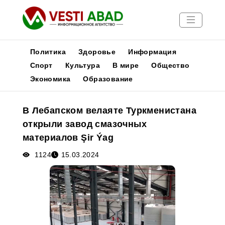
Политика
Здоровье
Информация
Спорт
Культура
В мире
Общество
Экономика
Образование
Новости
Публикации
В Лебапском велаяте Туркменистана
Медиа
открыли завод смазочных
Афиша
материалов Şir Ýag
1124
15.03.2024