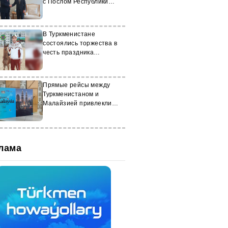
с Послом Республики
Корея
В Туркменистане
состоялись торжества в
честь праздника
туркменского скакуна
Прямые рейсы между
Туркменистаном и
Малайзией привлекли
около 2 000 туристов
лама