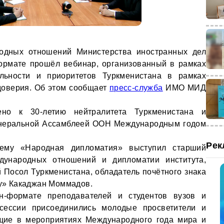
одных отношений Министерства иностранных дел
ормате прошёл вебинар, организованный в рамках
льности и приоритетов Туркменистана в рамках
доверия. Об этом сообщает
пресс-служба
ИМО МИД
но к 30-летию нейтралитета Туркменистана и
енеральной Ассамблеей ООН Международным годом
Рек
ему «Народная дипломатия» выступил старший
дународных отношений и дипломатии института,
Посол Туркменистана, обладатель почётного знака
ty» Какаджан Моммадов.
н-формате преподавателей и студентов вузов и
сессии присоединились молодые просветители и
ющие в мероприятиях Международного года мира и