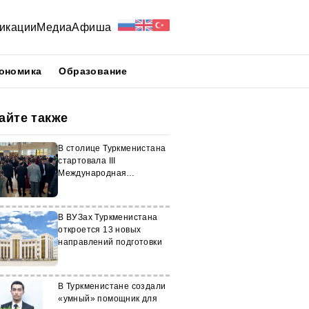
икации
Медиа
Афиша
ономика
Образование
айте также
В столице Туркменистана
стартовала III
Международная
олимпиада по химии
В ВУЗах Туркменистана
откроется 13 новых
направлений подготовки
В Туркменистане создали
«умный» помощник для