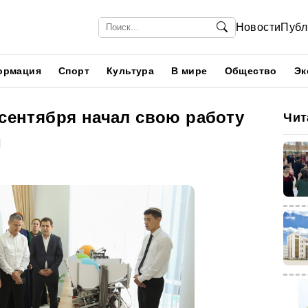
Новости
Публ
ормация
Спорт
Культура
В мире
Общество
Эк
 сентября начал свою работу
Чит
и