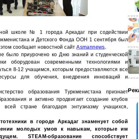
ьной школе № 1 города Аркадаг при содействии
ркменистана и Детского Фонда ООН 1 сентября был
 этом сообщает новостной сайт
Asmannews
.
ие было приурочено ко Дню знаний и студенческой
ики оборудован современными технологиями и
ться 8-12 учащимся, которым предоставляются все
есурсы для обучения, внедрения инноваций и
Рек
истерство образования Туркменистана признает
разования и активно продвигает создание клубов
 всей стране благодаря энтузиазму учащихся,
тотехники в городе Аркадаг знаменует собой
ении молодых умов к навыкам, которые им
ущем. STEAM-образование способствует