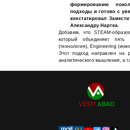
формированию покол
подходы и готово с ув
констатировал Замест
Александру Нартеа.
Добавим, что STEAM-образо
который объединяет пять о
(технология), Engineering (инже
Этот подход направлен на р
аналитического мышления, а т