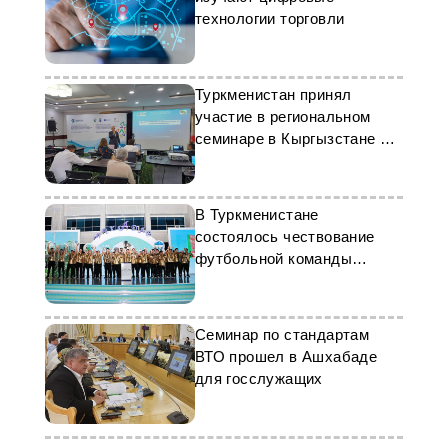
технологии торговли
Туркменистан принял
участие в региональном
семинаре в Кыргызстане по
вопросам криосферы
В Туркменистане
состоялось чествование
футбольной команды
«Arkadag»
Семинар по стандартам
ВТО прошел в Ашхабаде
для госслужащих