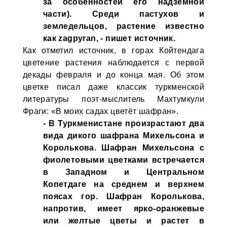
за особенностей его надземной
части). Среди пастухов и
земледельцов, растение известно
как zagpyran, - пишет источник.
Как отметил источник, в горах Койтендага
цветение растения наблюдается с первой
декады февраля и до конца мая. Об этом
цветке писал даже классик туркменской
литературы поэт-мыслитель Махтумкули
Фраги: «В моих садах цветёт шафран».
- В Туркменистане произрастают два
вида дикого шафрана Михельсона и
Королькова. Шафран Михельсона с
фиолетовыми цветками встречается
в Западном и Центральном
Копетдаге на среднем и верхнем
поясах гор. Шафран Королькова,
напротив, имеет ярко-оранжевые
или желтые цветы и растет в