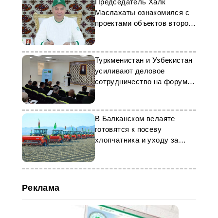
Председатель Халк
Маслахаты ознакомился с
проектами объектов второй
очереди застройки Аркадаг-
сити
Туркменистан и Узбекистан
усиливают деловое
сотрудничество на форуме
в Дашогузе
В Балканском велаяте
готовятся к посеву
хлопчатника и уходу за
пшеницей
Реклама