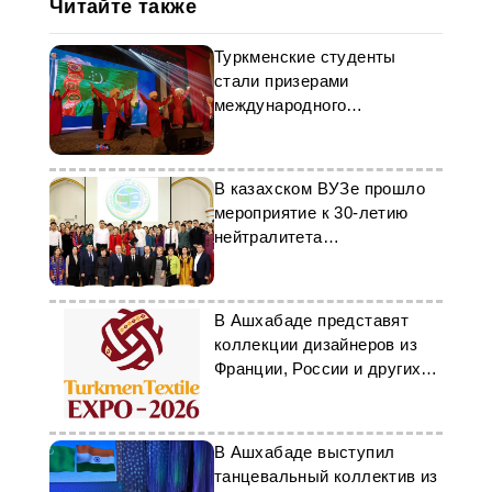
Читайте также
Туркменские студенты
стали призерами
международного
культурного вечера в
Малайзии
В казахском ВУЗе прошло
мероприятие к 30-летию
нейтралитета
Туркменистана
В Ашхабаде представят
коллекции дизайнеров из
Франции, России и других
стран
В Ашхабаде выступил
танцевальный коллектив из