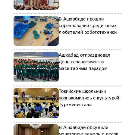
В Ашхабаде прошли
соревнования среди юных
любителей робототехники
Ашхабад отпраздновал
День независимости
масштабным парадом
Токийские школьники
познакомились с культурой
Туркменистана
В Ашхабаде обсудили
мониторинг земель и лесов