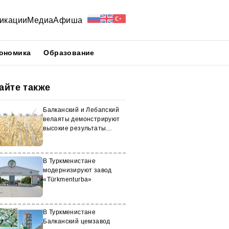
икации
Медиа
Афиша
ономика
Образование
айте также
Балканский и Лебапский
велаяты демонстрируют
высокие результаты
аграрного сезона
В Туркменистане
модернизируют завод
«Türkmenturba»
В Туркменистане
Балканский цемзавод