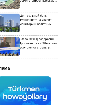
демонстрирует высокую
производительность
Центральный банк
Туркменистана усилит
мониторинг валютных
операций
Глава ОСЖД поздравил
Туркменистан с 30-летием
вступления страны в
организацию
лама