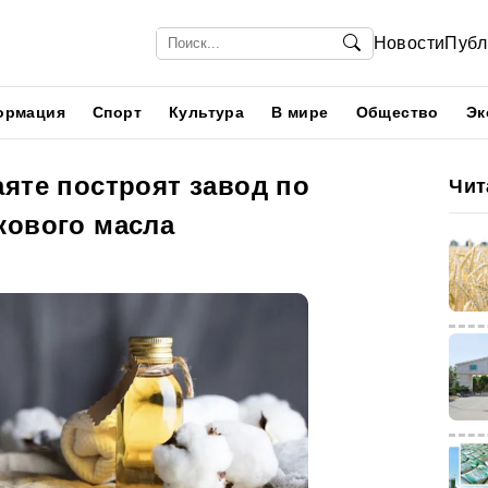
Новости
Публ
ормация
Спорт
Культура
В мире
Общество
Эк
яте построят завод по
Чит
кового масла