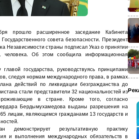
бря прошло расширенное заседание Кабинета
 Государственного совета безопасности. Президент
ика Независимости страны подписал Указ о принятии
1 человека. Об этом сообщила информационная
у главой государства, руководствуясь принципами
ов, следуя нормам международного права, в рамках
лана действий по ликвидации безгражданства до
Рек
нистана стали представители 32 национальностей из
проживающие в стране. Кроме того, согласно
Сердара Бердымухамедова выданы разрешения на
65 лицам, являющимся гражданами 13 государств и
ностей.
ан демонстрирует результативную практику
ания и выполнения международных обязательств в