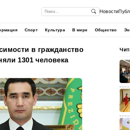
Новости
Публ
ормация
Спорт
Культура
В мире
Общество
Эк
исимости в гражданство
Чит
няли 1301 человека