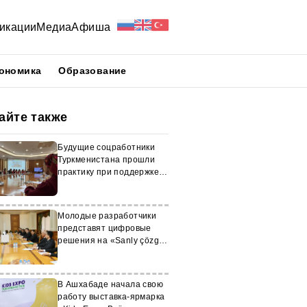
икации
Медиа
Афиша
ономика
Образование
айте также
Будущие соцработники
Туркменистана прошли
практику при поддержке
ЮНИСЕФ
Молодые разработчики
представят цифровые
решения на «Sanly çözgüt
– 2026»
В Ашхабаде начала свою
работу выставка-ярмарка