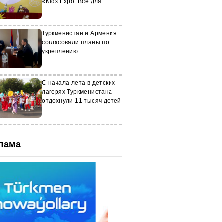
«Kids Expo: Всё для
детей»
Туркменистан и Армения
согласовали планы по
укреплению
сотрудничества в сфере
искусства
С начала лета в детских
лагерях Туркменистана
отдохнули 11 тысяч детей
лама