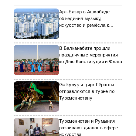
Арт-Базар в Ашхабаде
объединил музыку,
искусство и ремёсла к
новогодним праздникам
В Балканабате прошли
праздничные мероприятия
ко Дню Конституции и Флага
Galkynyş и цирк Гёроглы
отправляются в турне по
Туркменистану
Туркменистан и Румыния
развивают диалог в сфере
искусства