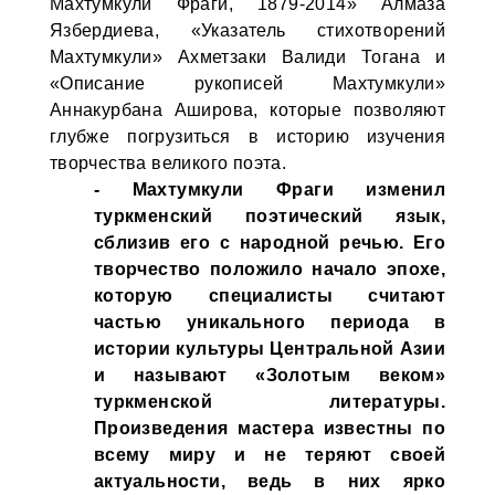
Махтумкули Фраги, 1879-2014» Алмаза
Язбердиева, «Указатель стихотворений
Махтумкули» Ахметзаки Валиди Тогана и
«Описание рукописей Махтумкули»
Аннакурбана Аширова, которые позволяют
глубже погрузиться в историю изучения
творчества великого поэта.
- Махтумкули Фраги изменил
туркменский поэтический язык,
сблизив его с народной речью. Его
творчество положило начало эпохе,
которую специалисты считают
частью уникального периода в
истории культуры Центральной Азии
и называют «Золотым веком»
туркменской литературы.
Произведения мастера известны по
всему миру и не теряют своей
актуальности, ведь в них ярко