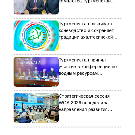
комплекса туркменской
компании «Aýdyň Gijeler»
Туркменистан развивает
коневодство и сохраняет
традиции ахалтекинской
породы
Туркменистан принял
участие в конференции по
водным ресурсам
Центральной Азии
Стратегическая сессия
WCA 2026 определила
направления развития
города