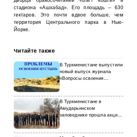
дворца бракосочетаний «Багт кошги» и
стадиона «Ашхабад». Его площадь – 630
гектаров. Это почти вдвое больше, чем
территория Центрального парка в Нью-
Йорке.
Читайте также
В Туркменистане выпустили
новый выпуск журнала
«Вопросы освоения
пустынь»
В Туркменистане в
Амударьинском
заповеднике прошла акция
по посадке деревьев