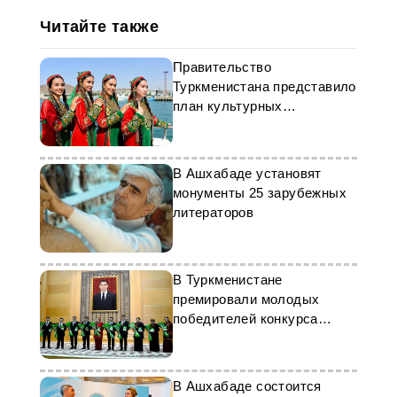
Читайте также
Правительство
Туркменистана представило
план культурных
мероприятий в Балканском
велаяте
В Ашхабаде установят
монументы 25 зарубежных
литераторов
В Туркменистане
премировали молодых
победителей конкурса
«Кладезь разума
Махтумкули Фраги»
В Ашхабаде состоится