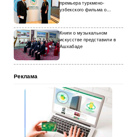
премьера туркмено-
узбекского фильма о
Махтумкули Фраги
Книги о музыкальном
искусстве представили в
Ашхабаде
Реклама