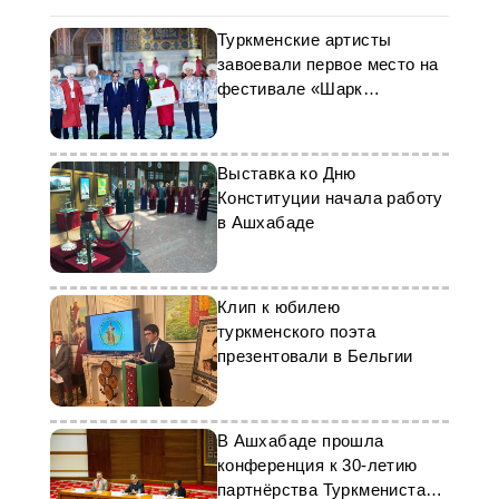
Туркменские артисты
завоевали первое место на
фестивале «Шарк
тароналари 2024»
Выставка ко Дню
Конституции начала работу
в Ашхабаде
Клип к юбилею
туркменского поэта
презентовали в Бельгии
В Ашхабаде прошла
конференция к 30-летию
партнёрства Туркменистана