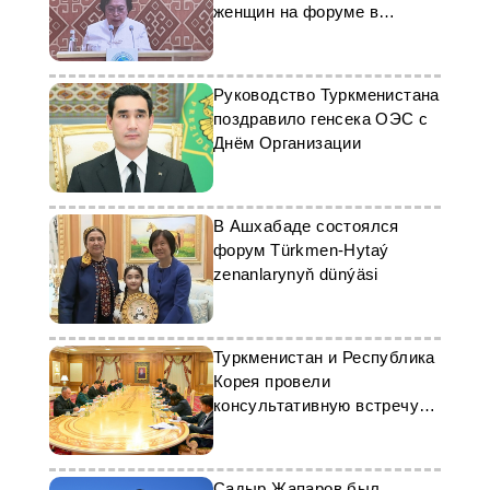
женщин на форуме в
«Авазе»
Руководство Туркменистана
поздравило генсека ОЭС с
Днём Организации
В Ашхабаде состоялся
форум Türkmen-Hytaý
zenanlarynyň dünýäsi
Туркменистан и Республика
Корея провели
консультативную встречу
парламентариев
Садыр Жапаров был