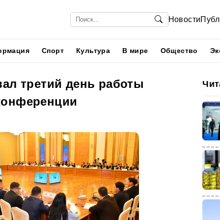
Новости
Публ
ормация
Спорт
Культура
В мире
Общество
Эк
вал третий день работы
Чит
конференции