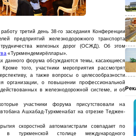
работу третий день 38-го заседания Конференции
елей предприятий железнодорожного транспорта
отрудничества железных дорог (ОСЖД). Об этом
тва
«Туркмендемирёллары».
ах данного форума обсуждаются темы, касающиеся
Кроме того, участники мероприятия рассмотрят
ерспективу, а также вопросы о целесообразности
тия организации, о повышении профессиональной
Рек
адействованных в железнодорожной системе, и об
которые участники форума присутствовали на
автобана Ашхабад-Туркменабат на отрезке Теджен-
рытия скоростной автомагистрали совпадает по
 в туркменской столице международного