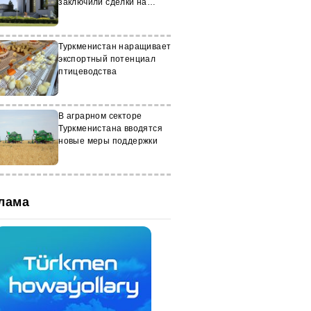
заключили сделки на
биржевых торгах в
Туркменистане
Туркменистан наращивает
экспортный потенциал
птицеводства
В аграрном секторе
Туркменистана вводятся
новые меры поддержки
лама