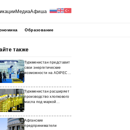
икации
Медиа
Афиша
ономика
Образование
айте также
Туркменистан представит
свои энергетические
возможности на ADIPEC
2025
Туркменистан расширяет
производство хлопкового
масла под маркой
Gubadag
Афганские
предприниматели