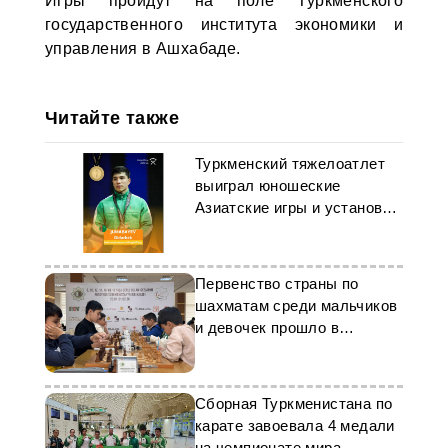
Игры пройдут на поле Туркменского
государственного института экономики и
управления в Ашхабаде.
Читайте также
Туркменский тяжелоатлет
выиграл юношеские
Азиатские игры и установил
рекорд
Первенство страны по
шахматам среди мальчиков
и девочек прошло в
Ашхабаде
Сборная Туркменистана по
карате завоевала 4 медали
на чемпионате мира