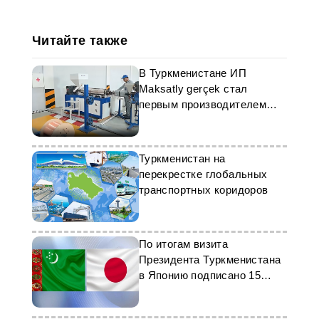
Читайте также
В Туркменистане ИП
Maksatly gerçek стал
первым производителем
медных кабелей
Туркменистан на
перекрестке глобальных
транспортных коридоров
По итогам визита
Президента Туркменистана
в Японию подписано 15
документов