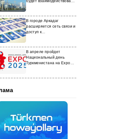
будет взаимодействовать
с эстонской академией
В городе Аркадаг
расширяется сеть связи и
доступ к
высокоскоростному
интернету
В апреле пройдет
Национальный день
Туркменистана на Expo
2025 Osaka, Kansai
лама