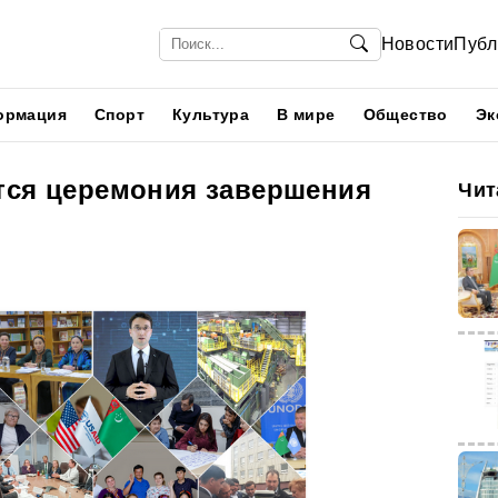
Новости
Публ
ормация
Спорт
Культура
В мире
Общество
Эк
тся церемония завершения
Чит