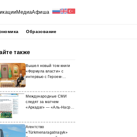
икации
Медиа
Афиша
ономика
Образование
айте также
Вышел новый том книги
«Формула власти» с
интервью с Героем-
Аркадагом
Международные СМИ
следят за матчем
«Аркадаг» — «Аль-Наср»
в Ашхабаде
Агентство
«Türkmenaragatnaşyk»