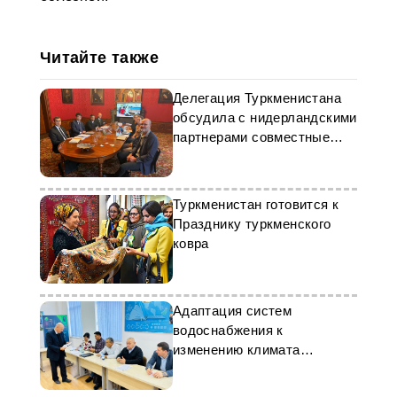
Читайте также
Делегация Туркменистана
обсудила с нидерландскими
партнерами совместные
проекты
Туркменистан готовится к
Празднику туркменского
ковра
Адаптация систем
водоснабжения к
изменению климата
обсуждалась на семинаре в
Дашогузе