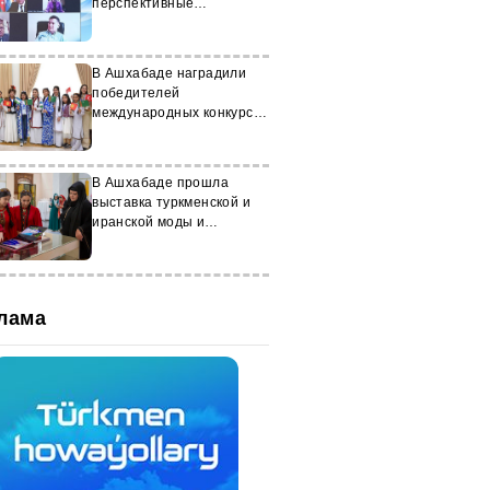
перспективные
направления
взаимодействия в 2024
году
В Ашхабаде наградили
победителей
международных конкурсов
сочинений и рисунков
В Ашхабаде прошла
выставка туркменской и
иранской моды и
рукоделия
лама