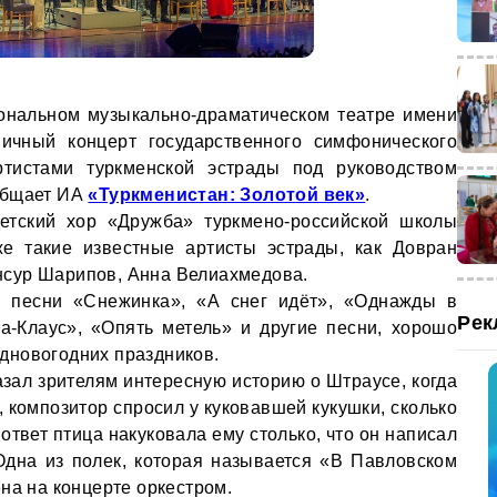
ональном музыкально-драматическом театре имени
ничный концерт государственного симфонического
ртистами туркменской эстрады под руководством
общает ИА
«Туркменистан: Золотой век»
.
етский хор «Дружба» туркмено-российской школы
же такие известные артисты эстрады, как Довран
сур Шарипов, Анна Велиахмедова.
 песни «Снежинка», «А снег идёт», «Однажды в
Рек
а-Клаус», «Опять метель» и другие песни, хорошо
дновогодних праздников.
азал зрителям интересную историю о Штраусе, когда
у, композитор спросил у куковавшей кукушки, сколько
 ответ птица накуковала ему столько, что он написал
Одна из полек, которая называется «В Павловском
на на концерте оркестром.