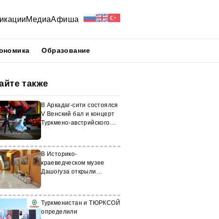
икации
Медиа
Афиша
ономика
Образование
айте также
В Аркадаг-сити состоялся
V Венский бал и концерт
Туркмено-австрийского
оркестра «Галкыныш»
В Историко-
краеведческом музее
Дашогуза открыли
тематическую выставку
Туркменистан и ТЮРКСОЙ
определили