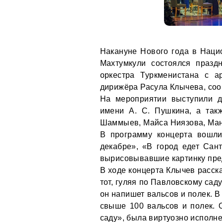
Накануне Нового года в Наци
Махтумкули состоялся празд
оркестра Туркменистана с а
дирижёра Расула Клычева, со
На мероприятии выступили д
имени А. С. Пушкина, а так
Шаммыев, Майса Ниязова, Ман
В программу концерта вошли
декабре», «В город едет Сант
вырисовывавшие картинку пре
В ходе концерта Клычев расск
тот, гуляя по Павловскому сад
он напишет вальсов и полек. В
свыше 100 вальсов и полек. 
саду», была виртуозно исполне