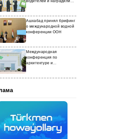
водителей и наградили
победителей
Ашхабад принял брифинг
о международной водной
конференции ООН
Международная
конференция по
архитектуре и
градостроительству
прошла в Ашхабаде
лама