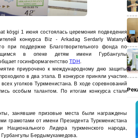
at köşgi 1 июня состоялась церемония подведения
ителей конкурса Biz - Arkadag Serdarly Watanyň
нного при поддержке Благотворительного фонда по
ющимся в опеке детям имени Гурбангулы
общает госинформагентство
TDH
.
риятие приурочено к международному дню защиты
проходило в два этапа. В конкурсе приняли участие
 всех уголков Туркменистана. В ходе соревнований
Рек
лись особым талантом. По итогам конкурса стали
санты, занявшие призовые места были награждены
ми грамотами от имени Президента Туркменистана
 Национального Лидера туркменского народа,
 Гурбангулы Бердымухамедова.