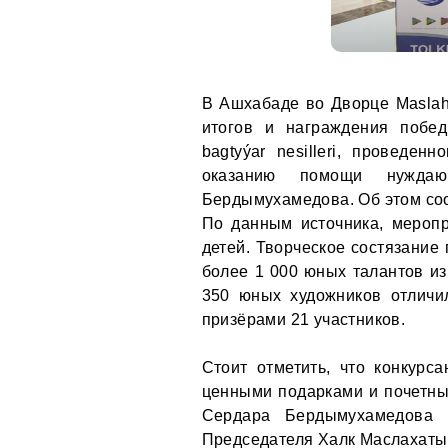
В Ашхабаде во Дворце Maslah
итогов и награждения побед
bagtyýar nesilleri, проведе
оказанию помощи нужда
Бердымухамедова. Об этом со
По данным источника, мероп
детей. Творческое состязание 
более 1 000 юных талантов из
350 юных художников отличи
призёрами 21 участников.
Стоит отметить, что конкур
ценными подарками и почетны
Сердара Бердымухамедова и
Председателя Халк Маслахаты