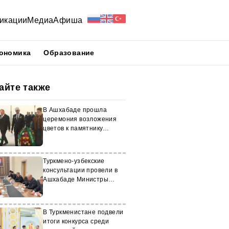
икации
Медиа
Афиша
ономика
Образование
айте также
В Ашхабаде прошла
церемония возложения
цветов к памятнику
Махтумкули
Туркмено-узбекские
консультации провели в
Ашхабаде Министры
иностранных дел двух
стран
В Туркменистане подвели
итоги конкурса среди