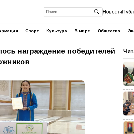
Новости
Публ
ормация
Спорт
Культура
В мире
Общество
Эк
лось награждение победителей
Чит
ожников