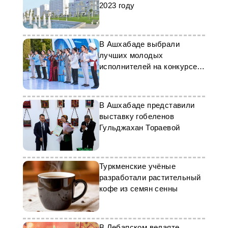
2023 году
В Ашхабаде выбрали
лучших молодых
исполнителей на конкурсе
«Ýaňlan, Diýarym!»
В Ашхабаде представили
выставку гобеленов
Гульджахан Тораевой
Туркменские учёные
разработали растительный
кофе из семян сенны
В Лебапском велаяте