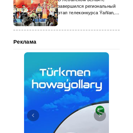
завершился региональный
этап телеконкурса Ýaňlan,
Diýarym!
Реклама