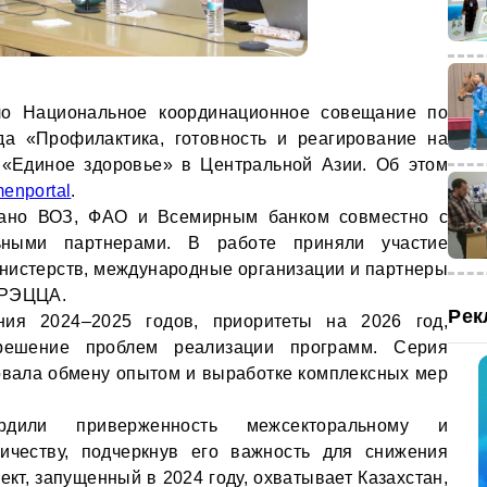
о Национальное координационное совещание по
да «Профилактика, готовность и реагирование на
 «Единое здоровье» в Центральной Азии. Об этом
enportal
.
вано ВОЗ, ФАО и Всемирным банком совместно с
ьными партнерами. В работе приняли участие
нистерств, международные организации и партнеры
 РЭЦЦА.
Рек
ния 2024–2025 годов, приоритеты на 2026 год,
решение проблем реализации программ. Серия
овала обмену опытом и выработке комплексных мер
дили приверженность межсекторальному и
ничеству, подчеркнув его важность для снижения
кт, запущенный в 2024 году, охватывает Казахстан,