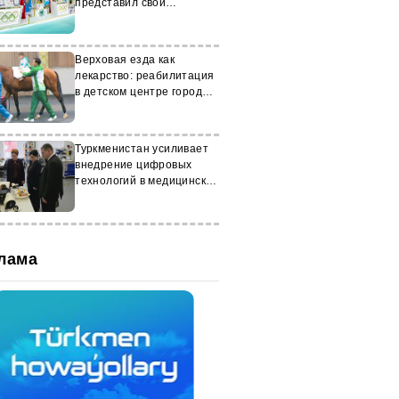
представил свои
достижения в спорте
Верховая езда как
лекарство: реабилитация
в детском центре города
Аркадаг
Туркменистан усиливает
внедрение цифровых
технологий в медицинское
образование
лама