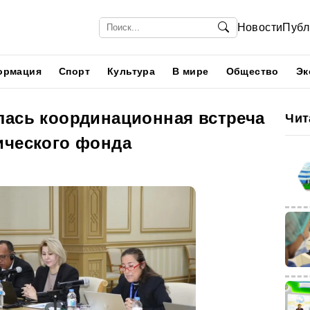
Новости
Публ
ормация
Спорт
Культура
В мире
Общество
Эк
лась координационная встреча
Чит
ического фонда