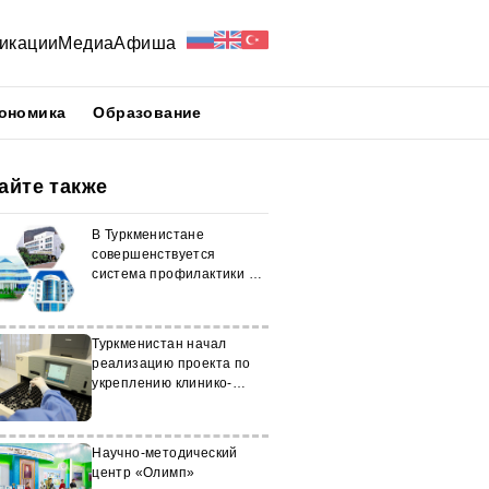
икации
Медиа
Афиша
ономика
Образование
айте также
В Туркменистане
совершенствуется
система профилактики и
реабилитации
Туркменистан начал
реализацию проекта по
укреплению клинико-
лабораторной службы
Научно-методический
центр «Олимп»