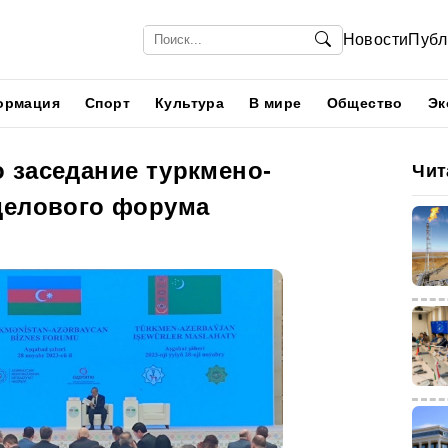
Новости
Публ
ормация
Спорт
Культура
В мире
Общество
Эк
 заседание туркмено-
Чит
делового форума