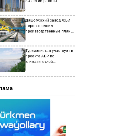
33-летие работы
Дашогузский завод ЖБИ
перевыполнил
производственные планы
по итогам года
Туркменистан участвует в
проекте АБР по
климатической
устойчивости
лама