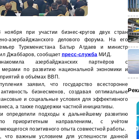
 ноября при участии бизнес-кругов двух стран
ено-азербайджанского делового форума. На его
ремьер Туркменистана Батыр Атдаев и министр
ил Джаббаров, сообщает
пресс-служба
МИД.
знакомила азербайджанских партнёров с
 мерами по развитию национальной экономики и
приятий в объёмах ВВП.
упления заявил, что государство всесторонне
Рек
 активность бизнесменов, создавая оптимальные
нансовые и социальные условия для эффективного
знеса, а также поддержки частной инициативы.
ки определили подходы к дальнейшему развитию
 по приоритетным направлениям, с учётом
имеющегося позитивного опыта совместной работы.
, что важным условием для успешности данной