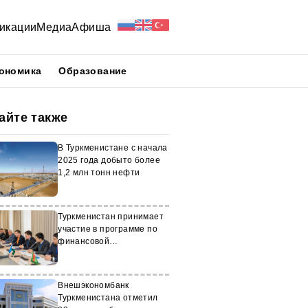
икации
Медиа
Афиша
ономика
Образование
айте также
В Туркменистане с начала
2025 года добыто более
1,2 млн тонн нефти
Туркменистан принимает
участие в программе по
финансовой
безопасности
Внешэкономбанк
Туркменистана отметил