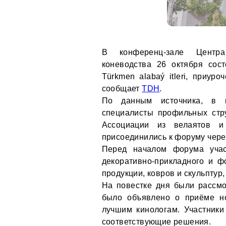
В конференц-зале Центра
коневодства 26 октября сос
Türkmen alabaý itleri, приур
сообщает
TDH
.
По данным источника, в м
специалисты профильных стр
Ассоциации из велаятов и
присоединились к форуму чере
Перед началом форума учас
декоративно-прикладного и фо
продукции, ковров и скульпту
На повестке дня были рассмо
было объявлено о приёме но
лучшим кинологам. Участники
соответствующие решения.