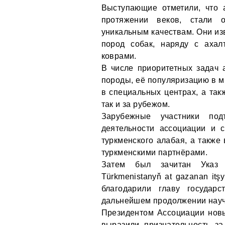
Выступающие отметили, что 
протяжении веков, стали о
уникальным качествам. Они из
пород собак, наряду с ахал
коврами.
В числе приоритетных задач 
породы, её популяризацию в м
в специальных центрах, а так
так и за рубежом.
Зарубежные участники под
деятельности ассоциации и 
туркменского алабая, а также
туркменскими партнёрами.
Затем был зачитан Указ 
Türkmenistanyň at gazanan it
благодарили главу государ
дальнейшем продолжении науч
Президентом Ассоциации нов
выразили признательность з