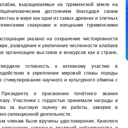
алабаи, выращиваемые на туркменской земле на
бщечеловеческим достоянием благодаря своим
вестны в мире как одни из самых древних и элитных
текинскими скакунами и изящными туркменскими
ассоциации указано на сохранение чистокровности
ире, разведение и увеличение численности алабаев
же организацию выставок и конкурсов как в стране,
твердили готовность к активному участию в
содействию в укреплении мировой славы породы
 в стимулировании научного и культурного обмена с
Президента о присвоении почётного звания
şynasy. Участники с гордостью принимали награды и
ства за высокую оценку их работы, заверив в
но-селекционной деятельности.
ым членам были вручены удостоверения. Кинологи
а сохранение народных традиций собаководства и