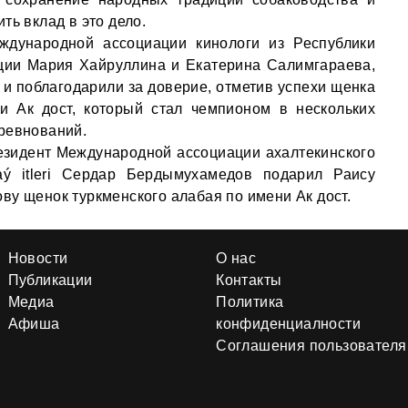
ть вклад в это дело.
дународной ассоциации кинологи из Республики
ции Мария Хайруллина и Екатерина Салимгараева,
 и поблагодарили за доверие, отметив успехи щенка
и Ак дост, который стал чемпионом в нескольких
ревнований.
езидент Международной ассоциации ахалтекинского
aý itleri Сердар Бердымухамедов подарил Раису
ву щенок туркменского алабая по имени Ак дост.
Новости
О нас
Публикации
Контакты
Медиа
Политика
Афиша
конфиденциалности
Соглашения пользователя