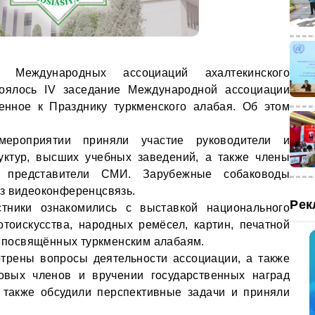
 Международных ассоциаций ахалтекинского
тоялось IV заседание Международной ассоциации
оченное к Празднику туркменского алабая. Об этом
ероприятии приняли участие руководители и
уктур, высших учебных заведений, а также члены
 представители СМИ. Зарубежные собаководы
з видеоконференцсвязь.
Рек
тники ознакомились с выставкой национального
тоискусства, народных ремёсел, картин, печатной
р, посвящённых туркменским алабаям.
трены вопросы деятельности ассоциации, а также
вых членов и вручении государственных наград
 также обсудили перспективные задачи и приняли