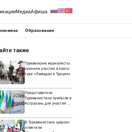
икации
Медиа
Афиша
ономика
Образование
айте также
Туркменские журналисты
приняли участие в пресс-
туре «Рамадан в Турции»
Представители
Туркменистана прибыли в
Астрахань для участия в
медиафоруме
В Туркменистане широко
отметили