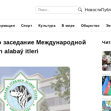
Новости
Публ
ормация
Спорт
Культура
В мире
Общество
Эк
 заседание Международной
Чит
alabaý itleri