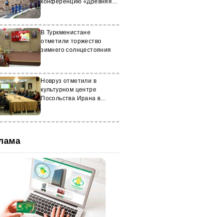
конференцию «Древняя
Анауская культура»
В Туркменистане
отметили торжество
зимнего солнцестояния
Новруз отметили в
культурном центре
Посольства Ирана в
Туркменистане
лама