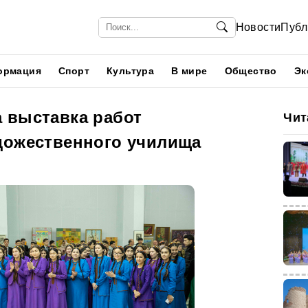
Новости
Публ
ормация
Спорт
Культура
В мире
Общество
Эк
 выставка работ
Чит
дожественного училища