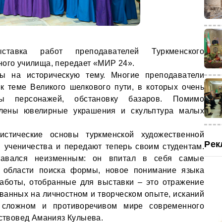
авка работ преподавателей Туркменского
ного училища, передает «МИР 24».
ы на историческую тему. Многие преподаватели
к теме Великого шелкового пути, в которых очень
ры персонажей, обстановку базаров. Помимо
влены ювелирные украшения и скульптура малых
истические основы туркменской художественной
Рек
 ученичества и передают теперь своим студентам.
авался неизменным: он впитал в себя самые
 области поиска формы, новое понимание языка
Работы, отобранные для выставки – это отражение
ванных на личностном и творческом опыте, исканий
 сложном и противоречивом мире современного
уствовед Аманияз Кулыева.