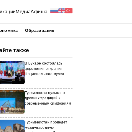
икации
Медиа
Афиша
ономика
Образование
айте также
В Бухаре состоялась
церемония открытия
Национального музея
туркменских ковров
Туркменская музыка: от
древних традиций к
современным симфониям
Туркменистан проведет
международную