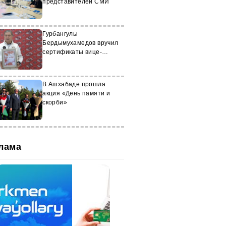
представителей СМИ
Гурбангулы
Бердымухамедов вручил
сертификаты вице-
президенту ассоциации
Türkmen alabaý itleri
В Ашхабаде прошла
акция «День памяти и
скорби»
лама