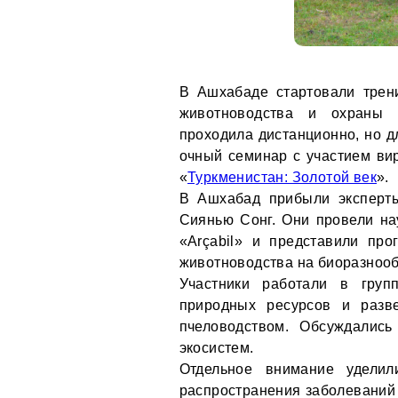
В Ашхабаде стартовали трен
животноводства и охраны 
проходила дистанционно, но д
очный семинар с участием ви
«
Туркменистан: Золотой век
».
В Ашхабад прибыли эксперт
Сиянью Сонг. Они провели на
«Arçabil» и представили пр
животноводства на биоразнооб
Участники работали в груп
природных ресурсов и разв
пчеловодством. Обсуждалис
экосистем.
Отдельное внимание уделил
распространения заболеваний 