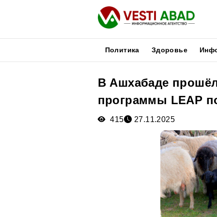
Политика
Здоровье
Инф
В Ашхабаде прошё
Новости
программы LEAP по
Публикации
Медиа
415
27.11.2025
Афиша