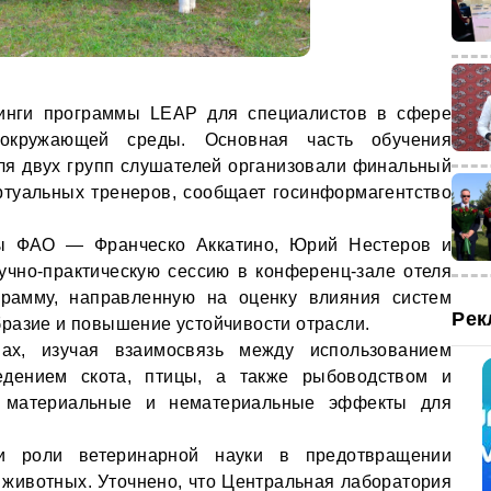
инги программы LEAP для специалистов в сфере
окружающей среды. Основная часть обучения
ля двух групп слушателей организовали финальный
ртуальных тренеров, сообщает госинформагентство
ы ФАО — Франческо Аккатино, Юрий Нестеров и
учно-практическую сессию в конференц-зале отеля
ограмму, направленную на оценку влияния систем
Рек
разие и повышение устойчивости отрасли.
пах, изучая взаимосвязь между использованием
едением скота, птицы, а также рыбоводством и
ь материальные и нематериальные эффекты для
и роли ветеринарной науки в предотвращении
животных. Уточнено, что Центральная лаборатория