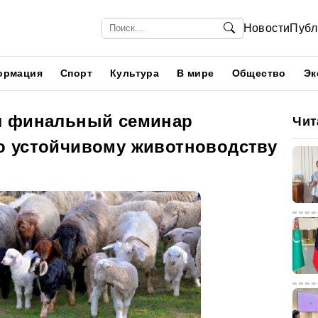
Новости
Публ
ормация
Спорт
Культура
В мире
Общество
Эк
л финальный семинар
Чит
 устойчивому животноводству