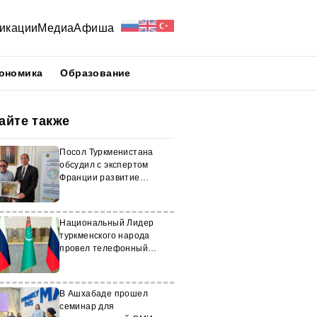
икации
Медиа
Афиша
ономика
Образование
айте также
Посол Туркменистана
обсудил с экспертом
Франции развитие
коневодства
Национальный Лидер
туркменского народа
провел телефонный
разговор с Валентиной
Матвиенко
В Ашхабаде прошел
семинар для