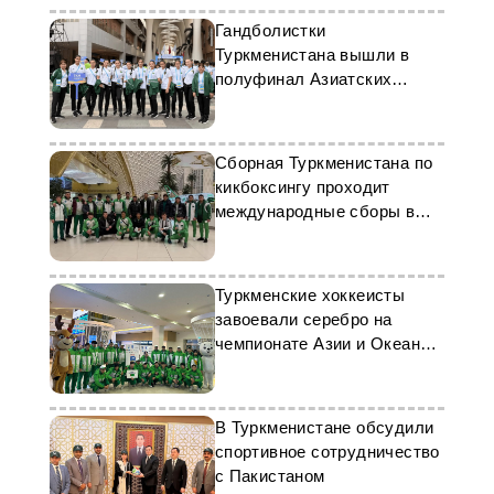
Гандболистки
Туркменистана вышли в
полуфинал Азиатских
пляжных игр
Сборная Туркменистана по
кикбоксингу проходит
международные сборы в
Шымкенте
Туркменские хоккеисты
завоевали серебро на
чемпионате Азии и Океании
среди юниоров
В Туркменистане обсудили
спортивное сотрудничество
с Пакистаном