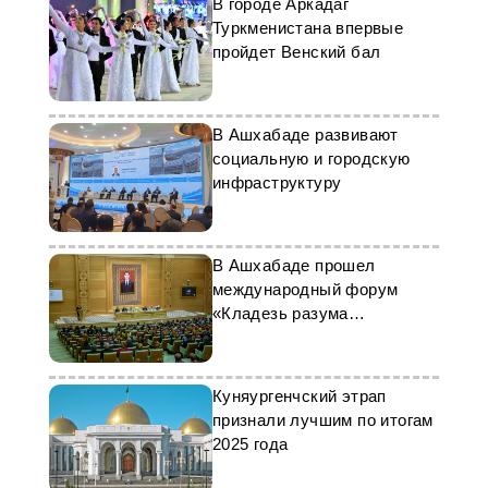
В городе Аркадаг
Туркменистана впервые
пройдет Венский бал
В Ашхабаде развивают
социальную и городскую
инфраструктуру
В Ашхабаде прошел
международный форум
«Кладезь разума
Махтумкули Фраги»
Куняургенчский этрап
признали лучшим по итогам
2025 года