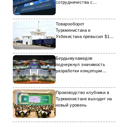
сотрудничества с
Туркменистаном
Товарооборот
Туркменистана и
Узбекистана превысил $1
млрд за 11 месяцев
Бердымухамедов
подчеркнул значимость
разработки концепции
развития города Аркадаг на
2024-2052 годы
Производство клубники в
Туркменистане выходит на
новый уровень