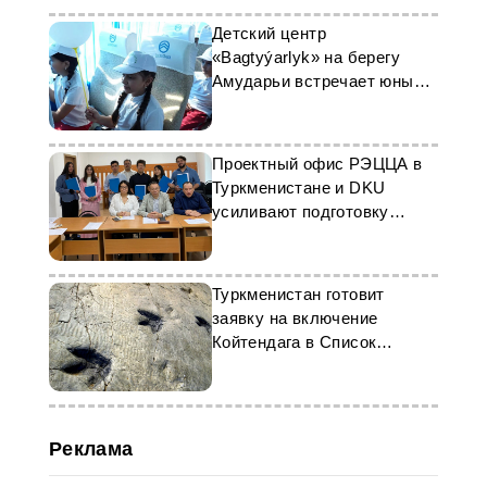
Детский центр
«Bagtyýarlyk» на берегу
Амударьи встречает юных
гостей на летний отдых
Проектный офис РЭЦЦА в
Туркменистане и DKU
усиливают подготовку
специалистов
Туркменистан готовит
заявку на включение
Койтендага в Список
всемирного наследия
ЮНЕСКО
Реклама