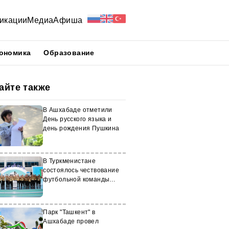
икации
Медиа
Афиша
ономика
Образование
айте также
В Ашхабаде отметили
День русского языка и
день рождения Пушкина
В Туркменистане
состоялось чествование
футбольной команды
«Arkadag»
Парк "Ташкент" в
Ашхабаде провел