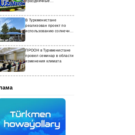
праздничные
мероприятия для детей
В Туркменистане
реализован проект по
использованию солнечной
энергии в
здравоохранении
ПРООН в Туркменистане
провел семинар в области
изменения климата
лама