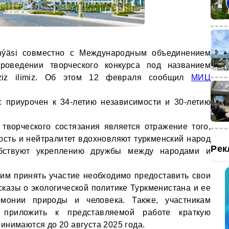
nýäsi совместно с Международным объединением
роведении творческого конкурса под названием
ň eziz ilimiz. Об этом 12 февраля сообщил
МИЦ
с приурочен к 34-летию независимости и 30-летию
 творческого состязания является отражение того,
мость и нейтралитет вдохновляют туркменский народ
Рек
обствуют укреплению дружбы между народами и
им принять участие необходимо предоставить свои
сказы о экологической политике Туркменистана и ее
рмонии природы и человека. Также, участникам
 приложить к представляемой работе краткую
инимаются до 20 августа 2025 года.