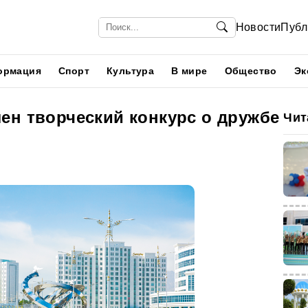
Новости
Публ
ормация
Спорт
Культура
В мире
Общество
Эк
ен творческий конкурс о дружбе
Чит