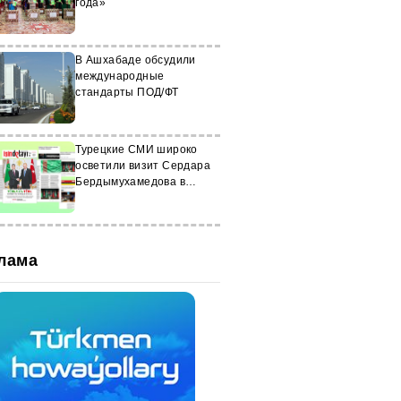
года»
В Ашхабаде обсудили
международные
стандарты ПОД/ФТ
Турецкие СМИ широко
осветили визит Сердара
Бердымухамедова в
Анкару
лама