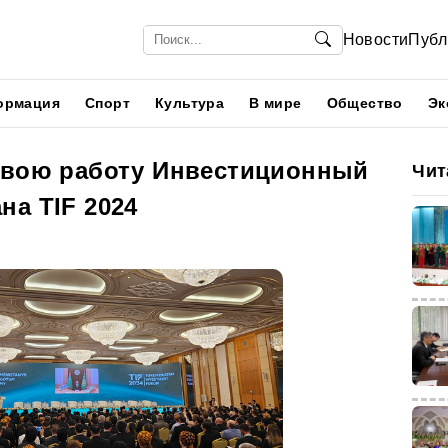
Новости
Публ
ормация
Спорт
Культура
В мире
Общество
Эк
свою работу Инвестиционный
Чит
на TIF 2024