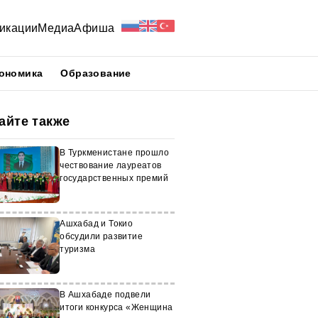
икации
Медиа
Афиша
ономика
Образование
айте также
В Туркменистане прошло
чествование лауреатов
государственных премий
Ашхабад и Токио
обсудили развитие
туризма
В Ашхабаде подвели
итоги конкурса «Женщина