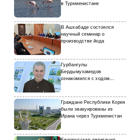
в Туркменистане
В Ашхабаде состоялся
научный семинар о
производстве йода
Гурбангулы
Бердымухамедов
ознакомился с ходом
строительства мечети в
городе Аркадаг
Граждане Республики Корея
были эвакуированы из
Ирана через Туркменистан
Белорусская делегация