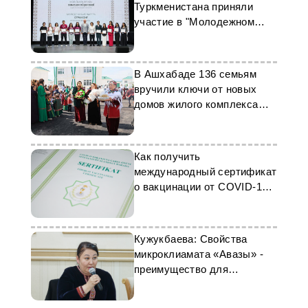
Туркменистана приняли
участие в "Молодежном
лагере стран СНГ"
В Ашхабаде 136 семьям
вручили ключи от новых
домов жилого комплекса
Чоганлы
Как получить
международный сертификат
о вакцинации от COVID-19 в
Туркменистане в 2023 году
Кужукбаева: Свойства
микроклиамата «Авазы» -
преимущество для
здорового отдыха