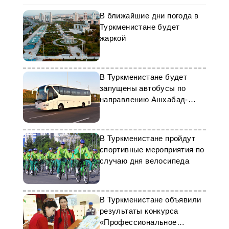
В ближайшие дни погода в
Туркменистане будет
жаркой
В Туркменистане будет
запущены автобусы по
направлению Ашхабад-
Аваза
В Туркменистане пройдут
спортивные мероприятия по
случаю дня велосипеда
В Туркменистане объявили
результаты конкурса
«Профессиональное