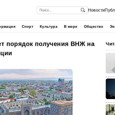
Новости
Публ
ормация
Спорт
Культура
В мире
Общество
Эк
ет порядок получения ВНЖ на
Чит
иции