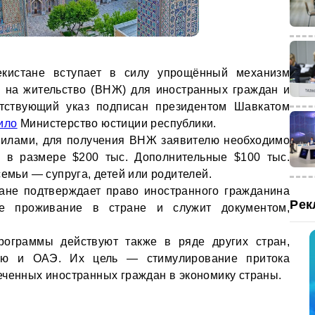
кистане вступает в силу упрощённый механизм
 на жительство (ВНЖ) для иностранных граждан и
етствующий указ подписан президентом Шавкатом
ило
Министерство юстиции республики.
вилами, для получения ВНЖ заявителю необходимо
с в размере $200 тыс. Дополнительные $100 тыс.
семьи — супруга, детей или родителей.
тане подтверждает право иностранного гражданина
Рек
е проживание в стране и служит документом,
ограммы действуют также в ряде других стран,
ию и ОАЭ. Их цель — стимулирование притока
еченных иностранных граждан в экономику страны.