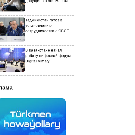
допущены к экзаменам
Таджикистан готов к
установлению
сотрудничества с ОБСЕ и
её институтами
В Казахстане начал
работу цифровой форум
Digital Almaty
лама