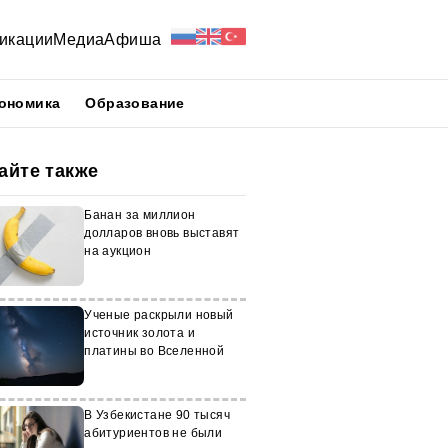
икации
Медиа
Афиша
ономика
Образование
айте также
Банан за миллион
долларов вновь выставят
на аукцион
Ученые раскрыли новый
источник золота и
платины во Вселенной
В Узбекистане 90 тысяч
абитуриентов не были