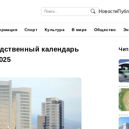
Новости
Публ
ормация
Спорт
Культура
В мире
Общество
Эк
дственный календарь
Чит
025