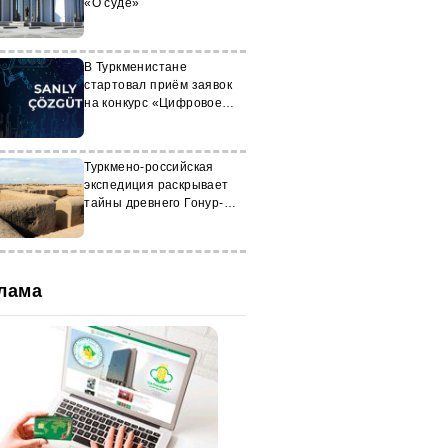
«О суде»
В Туркменистане
стартовал приём заявок
на конкурс «Цифровое
решение — 2026»
Туркмено-российская
экспедиция раскрывает
тайны древнего Гонур-
депе
лама