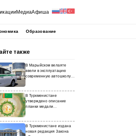
икации
Медиа
Афиша
ономика
Образование
айте также
В Марыйском велаяте
ввели в эксплуатацию
современную автошколу и
автодром
В Туркменистане
утверждено описание
планки медали
Magtymguly Pyragynyň 300
ýyllygyna
В Туркменистане издана
новая редакция Закона