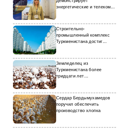
демонстрирует
энергетические и телеком-
решения
Строительно-
промышленный комплекс
Туркменистана достиг
значительных успехов
Земледелец из
Туркменистана более
тридцати лет
демонстрирует высокую
урожайность
Сердар Бердымухамедов
поручил обеспечить
производство хлопка