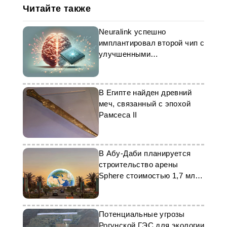
Читайте также
Neuralink успешно
имплантировал второй чип с
улучшенными
характеристиками
В Египте найден древний
меч, связанный с эпохой
Рамсеса II
В Абу-Даби планируется
строительство арены
Sphere стоимостью 1,7 млрд
долларов
Потенциальные угрозы
Рогунской ГЭС для экологии