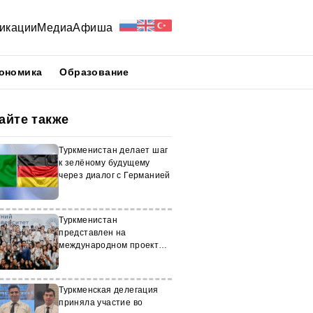
икации
Медиа
Афиша
ономика
Образование
айте также
Туркменистан делает шаг
к зелёному будущему
через диалог с Германией
Туркменистан
представлен на
международном проекте
«Летний университет»
Туркменская делегация
приняла участие во