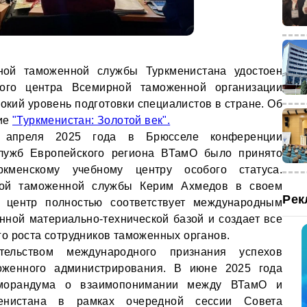
ной таможенной службы Туркменистана удостоен
ного центра Всемирной таможенной организации
окий уровень подготовки специалистов в стране. Об
ние
"Туркменистан: Золотой век".
 апреля 2025 года в Брюсселе конференции
лужб Европейского региона ВТамО было принято
кменскому учебному центру особого статуса.
нной таможенной службы Керим Ахмедов в своем
Рек
о центр полностью соответствует международным
нной материально-технической базой и создает все
о роста сотрудников таможенных органов.
ельством международного признания успехов
оженного администрирования. В июне 2025 года
еморандума о взаимопонимании между ВТамО и
енистана в рамках очередной сессии Совета