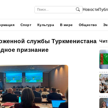
Новости
Публ
ормация
Спорт
Культура
В мире
Общество
Эк
оженной службы Туркменистана
Чит
дное признание