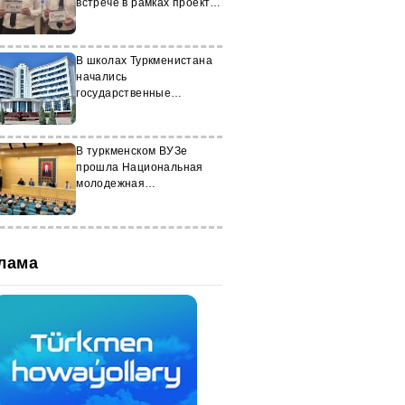
встрече в рамках проекта
ЕС CirculEC
В школах Туркменистана
начались
государственные
экзамены
В туркменском ВУЗе
прошла Национальная
молодежная
климатическая
конференция
лама