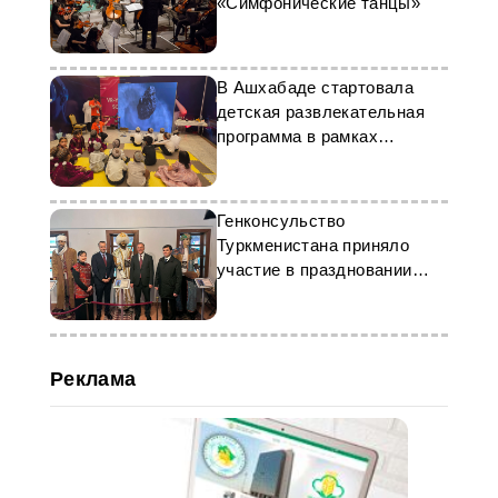
«Симфонические танцы»
В Ашхабаде стартовала
детская развлекательная
программа в рамках
выставки Kids Expo
Генконсульство
Туркменистана приняло
участие в праздновании
Новруза в Стамбуле
Реклама